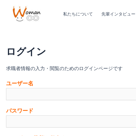
内
容
私たちについて
先輩インタビュー
を
ス
キ
ッ
ログイン
プ
求職者情報の入力・閲覧のためのログインページです
ユーザー名
パスワード