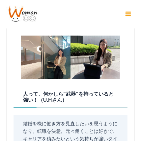
内
容
Main
を
ス
Men
キ
ッ
プ
人って、何かしら”武器”を持っていると
強い！
（U.Hさん）
結婚を機に働き方を見直したいを思うように
なり、転職を決意。元々働くことは好きで、
キャリアを積みたいという気持ちが強いタイ