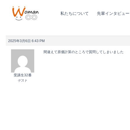
内
容
私たちについて
先輩インタビュー
を
ス
キ
ッ
2025年3月6日 6:43 PM
プ
間違えて原価計算のところで質問してしまいました
受講生32番
ゲスト